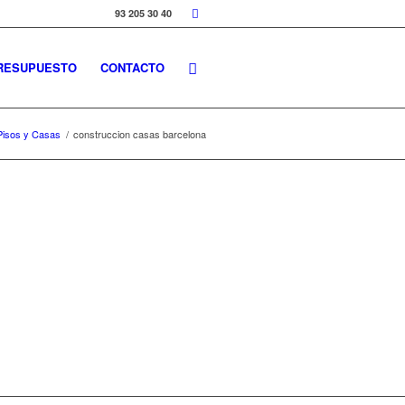
93 205 30 40
RESUPUESTO
CONTACTO
Pisos y Casas
/
construccion casas barcelona