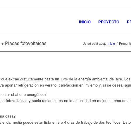
INICIO
PROYECTO
P
 + Placas fotovoltaicas
Usted está aquí:
Inicio
/
Pregunta
ue extrae gratuitamente hasta un 77% de la energía ambiental del aire. Lo
a aportar refrigeración en verano, calefacción en invierno y, si se desea, agu
entar el ahorro energético?
cas fotovoltaicas y suelo radiantes es en la actualidad en mejor sistema de a
una casa?
vienda media puede estar lista en 3 o 4 días de trabajo de dos técnicos. Es