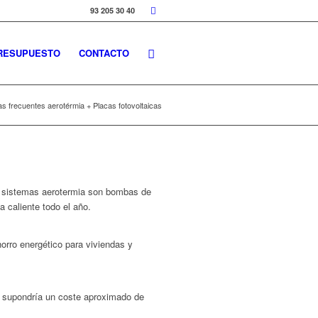
93 205 30 40
RESUPUESTO
CONTACTO
s frecuentes aerotérmia + Placas fotovoltaicas
s sistemas aerotermia son bombas de
a caliente todo el año.
horro energético para viviendas y
to supondría un coste aproximado de