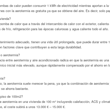
mbas de calor pueden consumir 1 kWh de electricidad mientras aportan a la 
nes con la aerotermia es gratuita ya que se obtiene del aire. Es decir, solo
ivienda?
omba de calor que a través del intercambio de calor con el exterior, calient
de frío, refrigeración para las épocas calurosas y agua caliente todo el año.
enimiento adecuado, tienen una vida útil prolongada, que puede durar entre 1
on factores clave que contribuyen a esta larga durabilidad.
o aerotermia?
ncia entre aerotermia y aire acondicionado radica en que la aerotermia es un
ico inicial más elevado, aunque rápidamente compensado por el ahorro en l
mia?
iso, la aerotermia suele merecer la pena, ya que la combinación de aerotermia 
e se ahorra bastante.
 piso de 100m2?
de aerotermia en una vivienda de 100 m² incluyendo calefacción, ACS y climat
e, el coste subirá a unos 13.000 € – 15.000 €.