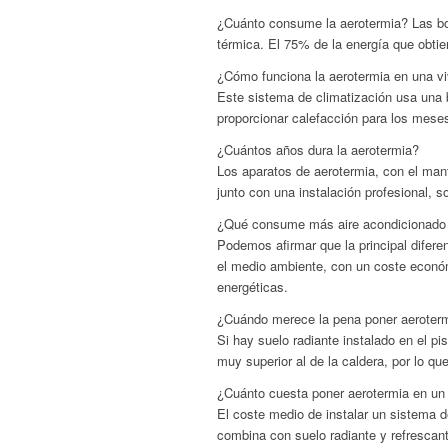
¿Cuánto consume la aerotermia? Las bo
térmica. El 75% de la energía que obtie
¿Cómo funciona la aerotermia en una v
Este sistema de climatización usa una b
proporcionar calefacción para los meses 
¿Cuántos años dura la aerotermia?
Los aparatos de aerotermia, con el mant
junto con una instalación profesional, s
¿Qué consume más aire acondicionado 
Podemos afirmar que la principal difere
el medio ambiente, con un coste económ
energéticas.
¿Cuándo merece la pena poner aeroter
Si hay suelo radiante instalado en el p
muy superior al de la caldera, por lo qu
¿Cuánto cuesta poner aerotermia en un
El coste medio de instalar un sistema 
combina con suelo radiante y refrescant