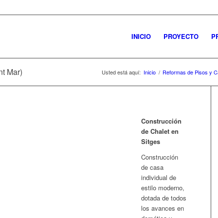
INICIO
PROYECTO
P
nt Mar)
Usted está aquí:
Inicio
/
Reformas de Pisos y 
Construcción
de Chalet en
Sitges
Construcción
de casa
individual de
estilo moderno,
dotada de todos
los avances en