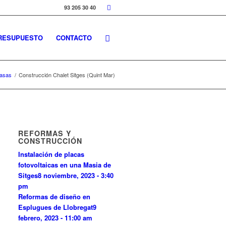
93 205 30 40
RESUPUESTO
CONTACTO
Casas
/
Construcción Chalet Sitges (Quint Mar)
REFORMAS Y
CONSTRUCCIÓN
Instalación de placas
fotovoltaicas en una Masia de
Sitges
8 noviembre, 2023 - 3:40
pm
Reformas de diseño en
Esplugues de Llobregat
9
febrero, 2023 - 11:00 am